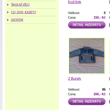
Kožíšek
ŠKOLNÍ VĚCI
CD, DVD, KAZETY
Velikost:
0
Cena:
150,- Kč
OSTATNÍ
DETAIL INZERÁTU
2 Bundy
Velikost:
86
Cena:
200,- Kč
DETAIL INZERÁTU