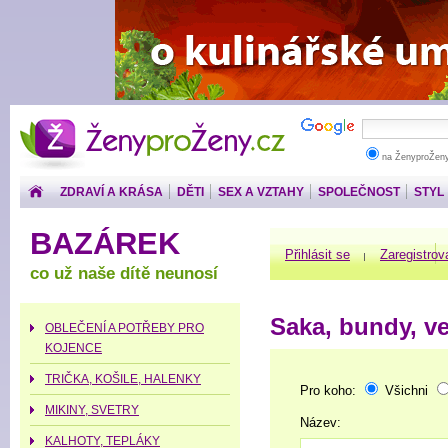
ŽenyproŽeny.cz
na ŽenyproŽen
ZDRAVÍ A KRÁSA
DĚTI
SEX A VZTAHY
SPOLEČNOST
STYL
PENÍZE
BAZÁREK
Přihlásit se
Zaregistrov
co už naše dítě neunosí
Saka, bundy, ve
OBLEČENÍ A POTŘEBY PRO
KOJENCE
TRIČKA, KOŠILE, HALENKY
Pro koho:
Všichni
MIKINY, SVETRY
Název:
KALHOTY, TEPLÁKY