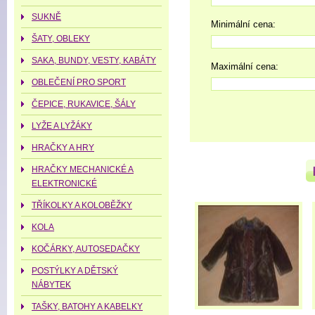
SUKNĚ
Minimální cena:
ŠATY, OBLEKY
SAKA, BUNDY, VESTY, KABÁTY
Maximální cena:
OBLEČENÍ PRO SPORT
ČEPICE, RUKAVICE, ŠÁLY
LYŽE A LYŽÁKY
HRAČKY A HRY
HRAČKY MECHANICKÉ A
ELEKTRONICKÉ
TŘÍKOLKY A KOLOBĚŽKY
KOLA
KOČÁRKY, AUTOSEDAČKY
POSTÝLKY A DĚTSKÝ
NÁBYTEK
TAŠKY, BATOHY A KABELKY