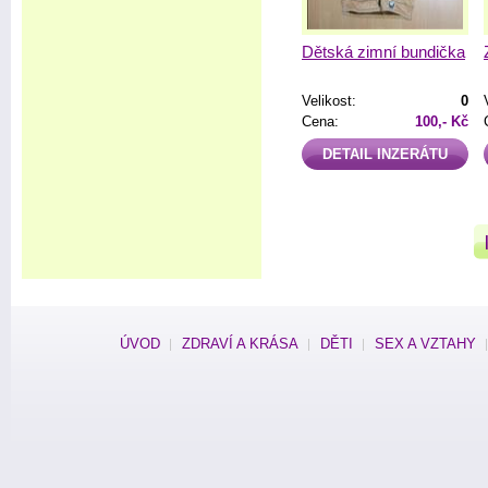
Dětská zimní bundička
Velikost:
0
Cena:
100,- Kč
DETAIL INZERÁTU
ÚVOD
ZDRAVÍ A KRÁSA
DĚTI
SEX A VZTAHY