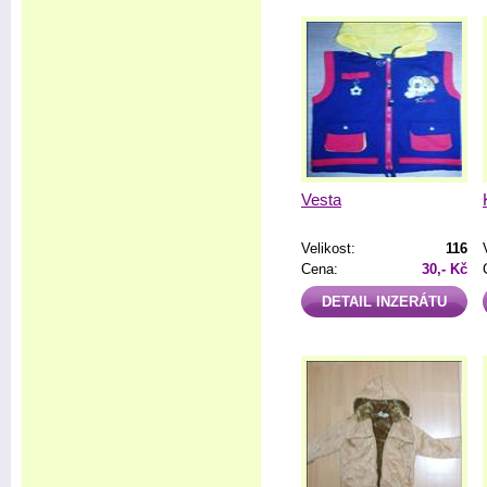
Vesta
Velikost:
116
Cena:
30,- Kč
DETAIL INZERÁTU