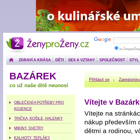
ŽenyproŽeny.cz
na ŽenyproŽen
ZDRAVÍ A KRÁSA
DĚTI
SEX A VZTAHY
SPOLEČNOST
STYL
PENÍZE
BAZÁREK
Přihlásit se
Zaregistrov
co už naše dítě neunosí
Vítejte v Bazár
OBLEČENÍ A POTŘEBY PRO
KOJENCE
Vítejte na stránkác
TRIČKA, KOŠILE, HALENKY
nákup především dě
MIKINY, SVETRY
dětmi a rodinou, v
KALHOTY, TEPLÁKY