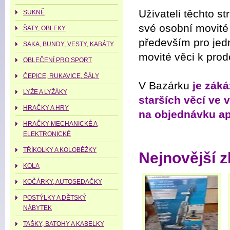
Uživateli těchto st
SUKNĚ
své osobní movité 
ŠATY, OBLEKY
především pro jedn
SAKA, BUNDY, VESTY, KABÁTY
movité věci k prode
OBLEČENÍ PRO SPORT
ČEPICE, RUKAVICE, ŠÁLY
V Bazárku
je záká
LYŽE A LYŽÁKY
starších věcí ve 
HRAČKY A HRY
na objednávku a
HRAČKY MECHANICKÉ A
ELEKTRONICKÉ
TŘÍKOLKY A KOLOBĚŽKY
Nejnovější z
KOLA
KOČÁRKY, AUTOSEDAČKY
POSTÝLKY A DĚTSKÝ
NÁBYTEK
TAŠKY, BATOHY A KABELKY