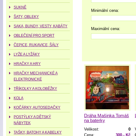
SUKNĚ
Minimální cena:
ŠATY, OBLEKY
SAKA, BUNDY, VESTY, KABÁTY
Maximální cena:
OBLEČENÍ PRO SPORT
ČEPICE, RUKAVICE, ŠÁLY
LYŽE A LYŽÁKY
HRAČKY A HRY
HRAČKY MECHANICKÉ A
ELEKTRONICKÉ
TŘÍKOLKY A KOLOBĚŽKY
KOLA
KOČÁRKY, AUTOSEDAČKY
Dráha Mašinka Tomáš
POSTÝLKY A DĚTSKÝ
na baterky
NÁBYTEK
Velikost:
0
TAŠKY, BATOHY A KABELKY
Cena:
300,- Kč