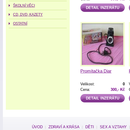
ŠKOLNÍ VĚCI
DETAIL INZERÁTU
CD, DVD, KAZETY
OSTATNÍ
Promítačka Diar
Velikost:
0
Cena:
300,- Kč
DETAIL INZERÁTU
ÚVOD
ZDRAVÍ A KRÁSA
DĚTI
SEX A VZTAHY