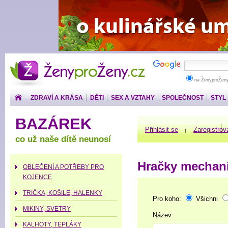
ŽenyproŽeny.cz
na ŽenyproŽen
ZDRAVÍ A KRÁSA
DĚTI
SEX A VZTAHY
SPOLEČNOST
STYL
PENÍZE
BAZÁREK
Přihlásit se
Zaregistrov
co už naše dítě neunosí
Hračky mechani
OBLEČENÍ A POTŘEBY PRO
KOJENCE
TRIČKA, KOŠILE, HALENKY
Pro koho:
Všichni
MIKINY, SVETRY
Název:
KALHOTY, TEPLÁKY