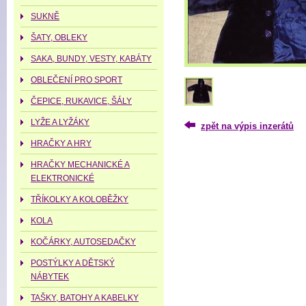
SUKNĚ
ŠATY, OBLEKY
SAKA, BUNDY, VESTY, KABÁTY
OBLEČENÍ PRO SPORT
ČEPICE, RUKAVICE, ŠÁLY
LYŽE A LYŽÁKY
zpět na výpis inzerátů
HRAČKY A HRY
HRAČKY MECHANICKÉ A
ELEKTRONICKÉ
TŘÍKOLKY A KOLOBĚŽKY
KOLA
KOČÁRKY, AUTOSEDAČKY
POSTÝLKY A DĚTSKÝ
NÁBYTEK
TAŠKY, BATOHY A KABELKY