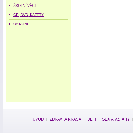
ŠKOLNÍ VĚCI
CD, DVD, KAZETY
OSTATNÍ
ÚVOD
ZDRAVÍ A KRÁSA
DĚTI
SEX A VZTAHY