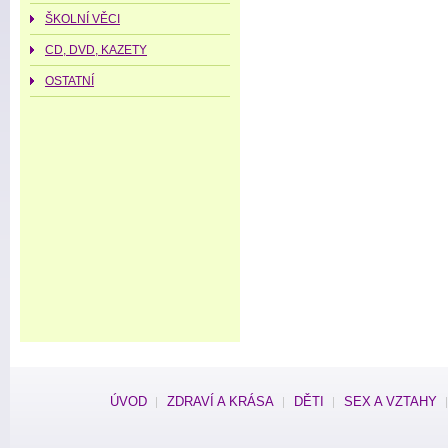
ŠKOLNÍ VĚCI
CD, DVD, KAZETY
OSTATNÍ
ÚVOD
ZDRAVÍ A KRÁSA
DĚTI
SEX A VZTAHY