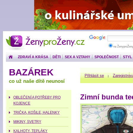
ŽenyproŽeny.cz
na ŽenyproŽen
ZDRAVÍ A KRÁSA
DĚTI
SEX A VZTAHY
SPOLEČNOST
STYL
PENÍZE
BAZÁREK
Přihlásit se
Zaregistrov
co už naše dítě neunosí
Zimní bunda te
OBLEČENÍ A POTŘEBY PRO
KOJENCE
TRIČKA, KOŠILE, HALENKY
MIKINY, SVETRY
KALHOTY, TEPLÁKY