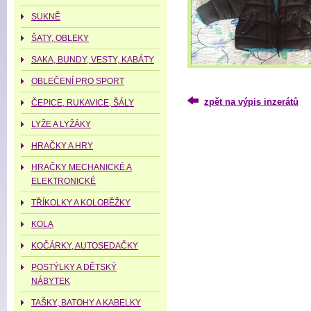
SUKNĚ
ŠATY, OBLEKY
SAKA, BUNDY, VESTY, KABÁTY
OBLEČENÍ PRO SPORT
zpět na výpis inzerátů
ČEPICE, RUKAVICE, ŠÁLY
LYŽE A LYŽÁKY
HRAČKY A HRY
HRAČKY MECHANICKÉ A
ELEKTRONICKÉ
TŘÍKOLKY A KOLOBĚŽKY
KOLA
KOČÁRKY, AUTOSEDAČKY
POSTÝLKY A DĚTSKÝ
NÁBYTEK
TAŠKY, BATOHY A KABELKY