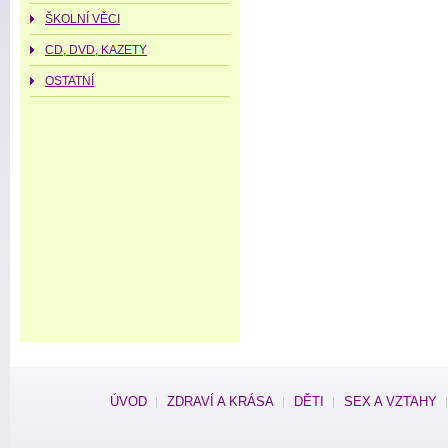
ŠKOLNÍ VĚCI
CD, DVD, KAZETY
OSTATNÍ
ÚVOD
ZDRAVÍ A KRÁSA
DĚTI
SEX A VZTAHY