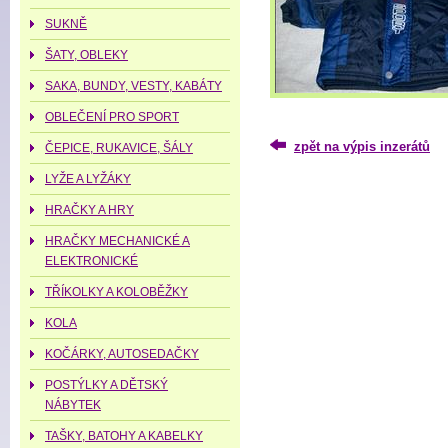
SUKNĚ
ŠATY, OBLEKY
SAKA, BUNDY, VESTY, KABÁTY
OBLEČENÍ PRO SPORT
zpět na výpis inzerátů
ČEPICE, RUKAVICE, ŠÁLY
LYŽE A LYŽÁKY
HRAČKY A HRY
HRAČKY MECHANICKÉ A
ELEKTRONICKÉ
TŘÍKOLKY A KOLOBĚŽKY
KOLA
KOČÁRKY, AUTOSEDAČKY
POSTÝLKY A DĚTSKÝ
NÁBYTEK
TAŠKY, BATOHY A KABELKY