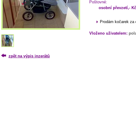
Poštovné:
osobní převzetí,- K
Prodám kočarek za 
Vloženo uživatelem:
pol
zpět na výpis inzerátů