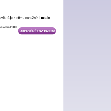
č
dvěstě,je k němu nanožník i madlo
askova1980