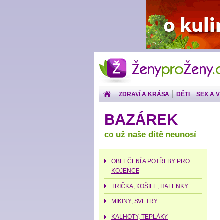
ŽenyproŽeny.cz
ZDRAVÍ A KRÁSA
DĚTI
SEX A 
PENÍZE
BAZÁREK
co už naše dítě neunosí
OBLEČENÍ A POTŘEBY PRO
KOJENCE
TRIČKA, KOŠILE, HALENKY
MIKINY, SVETRY
KALHOTY, TEPLÁKY