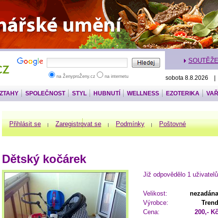
SOUTĚŽ
na ŽenyproŽeny.cz
na internetu
sobota 8.8.2026 |
VZTAHY
SPOLEČNOST
STYL
HUBNUTÍ
WELLNESS
EZOTERIKA
VAŘ
Přihlásit se
Zaregistrovat se
Podmínky
Poštovné
Dětský kočárek
Již odpovědělo 1 uživatelů
Velikost:
nezadán
Výrobce:
Tren
Cena:
200,- K