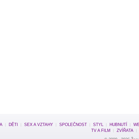
SA
DĚTI
SEX A VZTAHY
SPOLEČNOST
STYL
HUBNUTÍ
WE
TV A FILM
ZVÍŘATA