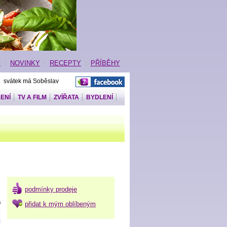
E
NOVINKY
RECEPTY
PŘÍBĚHY
 svátek má Soběslav
ENÍ
TV A FILM
ZVÍŘATA
BYDLENÍ
podmínky prodeje
a
přidat k mým oblíbeným
d
č