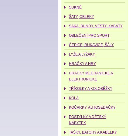
SUKNĚ
ŠATY, OBLEKY
SAKA, BUNDY, VESTY, KABÁTY
OBLEČENÍ PRO SPORT
ČEPICE, RUKAVICE, ŠÁLY
LYŽE A LYŽÁKY
HRAČKY A HRY
HRAČKY MECHANICKÉ A
ELEKTRONICKÉ
TŘÍKOLKY A KOLOBĚŽKY
KOLA
KOČÁRKY, AUTOSEDAČKY
POSTÝLKY A DĚTSKÝ
NÁBYTEK
TAŠKY, BATOHY A KABELKY