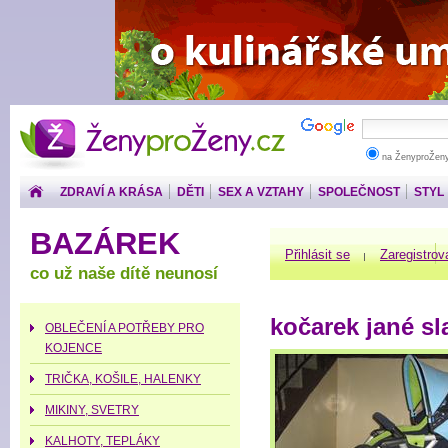
ŽenyproŽeny.cz
na ŽenyproŽen
ZDRAVÍ A KRÁSA
DĚTI
SEX A VZTAHY
SPOLEČNOST
STYL
PENÍZE
BAZÁREK
Přihlásit se
Zaregistrov
co už naše dítě neunosí
kočarek jané s
OBLEČENÍ A POTŘEBY PRO
KOJENCE
TRIČKA, KOŠILE, HALENKY
MIKINY, SVETRY
KALHOTY, TEPLÁKY