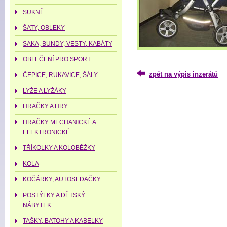
SUKNĚ
ŠATY, OBLEKY
SAKA, BUNDY, VESTY, KABÁTY
OBLEČENÍ PRO SPORT
zpět na výpis inzerátů
ČEPICE, RUKAVICE, ŠÁLY
LYŽE A LYŽÁKY
HRAČKY A HRY
HRAČKY MECHANICKÉ A
ELEKTRONICKÉ
TŘÍKOLKY A KOLOBĚŽKY
KOLA
KOČÁRKY, AUTOSEDAČKY
POSTÝLKY A DĚTSKÝ
NÁBYTEK
TAŠKY, BATOHY A KABELKY