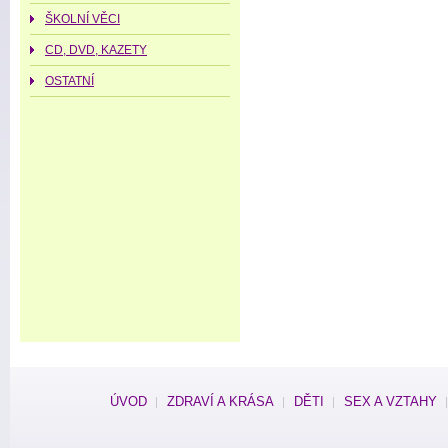
ŠKOLNÍ VĚCI
CD, DVD, KAZETY
OSTATNÍ
ÚVOD
ZDRAVÍ A KRÁSA
DĚTI
SEX A VZTAHY