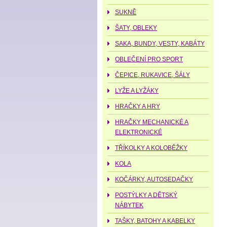
SUKNĚ
ŠATY, OBLEKY
SAKA, BUNDY, VESTY, KABÁTY
OBLEČENÍ PRO SPORT
ČEPICE, RUKAVICE, ŠÁLY
LYŽE A LYŽÁKY
HRAČKY A HRY
HRAČKY MECHANICKÉ A
ELEKTRONICKÉ
TŘÍKOLKY A KOLOBĚŽKY
KOLA
KOČÁRKY, AUTOSEDAČKY
POSTÝLKY A DĚTSKÝ
NÁBYTEK
TAŠKY, BATOHY A KABELKY