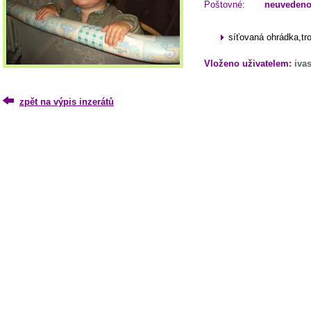
Poštovné:
neuveden
síťovaná ohrádka,tr
Vloženo uživatelem:
iva
zpět na výpis inzerátů