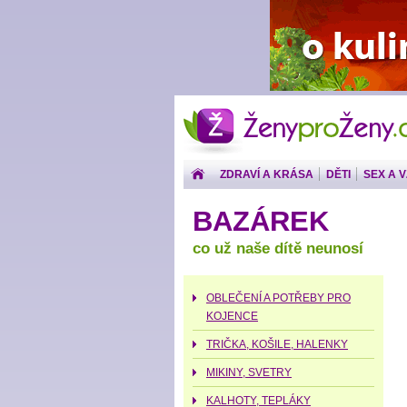
ŽenyproŽeny.cz
ZDRAVÍ A KRÁSA
DĚTI
SEX A 
PENÍZE
BAZÁREK
co už naše dítě neunosí
OBLEČENÍ A POTŘEBY PRO
KOJENCE
TRIČKA, KOŠILE, HALENKY
MIKINY, SVETRY
KALHOTY, TEPLÁKY