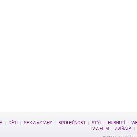
SA
DĚTI
SEX A VZTAHY
SPOLEČNOST
STYL
HUBNUTÍ
WE
TV A FILM
ZVÍŘATA