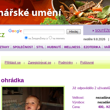
SOUTĚŽ
na ŽenyproŽeny.cz
na internetu
neděle 9.8.2026 
VZTAHY
SPOLEČNOST
STYL
HUBNUTÍ
WELLNESS
EZOTERIKA
VAŘ
Přihlásit se
Zaregistrovat se
Podmínky
Poštovné
ohrádka
Již odpovědělo 2 uživatelů
Velikost:
nezadán
Výrobce:
nezadá
Cena:
400,- K