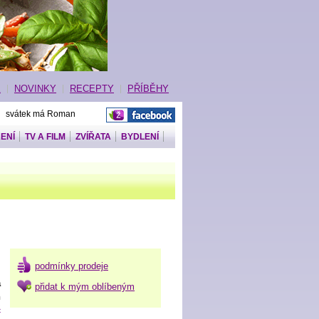
E
NOVINKY
RECEPTY
PŘÍBĚHY
| svátek má Roman
ENÍ
TV A FILM
ZVÍŘATA
BYDLENÍ
podmínky prodeje
a
přidat k mým oblíbeným
n
č