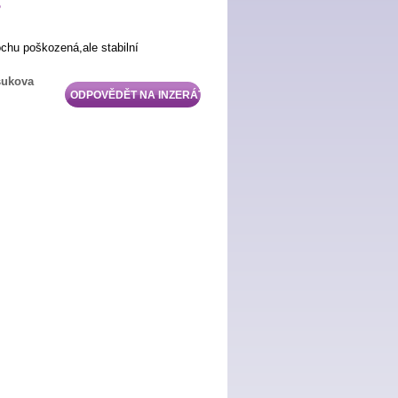
o
ochu poškozená,ale stabilní
sukova