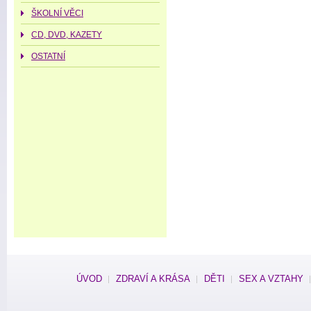
ŠKOLNÍ VĚCI
CD, DVD, KAZETY
OSTATNÍ
ÚVOD
ZDRAVÍ A KRÁSA
DĚTI
SEX A VZTAHY