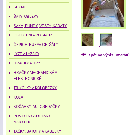
SUKNĚ
ŠATY, OBLEKY
SAKA, BUNDY, VESTY, KABÁTY
OBLEČENÍ PRO SPORT
ČEPICE, RUKAVICE, ŠÁLY
LYŽE A LYŽÁKY
zpět na výpis inzerátů
HRAČKY A HRY
HRAČKY MECHANICKÉ A
ELEKTRONICKÉ
TŘÍKOLKY A KOLOBĚŽKY
KOLA
KOČÁRKY, AUTOSEDAČKY
POSTÝLKY A DĚTSKÝ
NÁBYTEK
TAŠKY, BATOHY A KABELKY