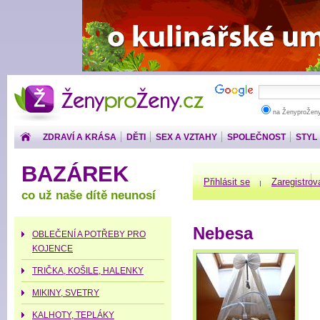
ŽenyproŽeny.cz
na ŽenyproŽen
ZDRAVÍ A KRÁSA
DĚTI
SEX A VZTAHY
SPOLEČNOST
STYL
PENÍZE
BAZÁREK
Přihlásit se
Zaregistrov
co už naše dítě neunosí
Nebesa
OBLEČENÍ A POTŘEBY PRO
KOJENCE
TRIČKA, KOŠILE, HALENKY
MIKINY, SVETRY
KALHOTY, TEPLÁKY