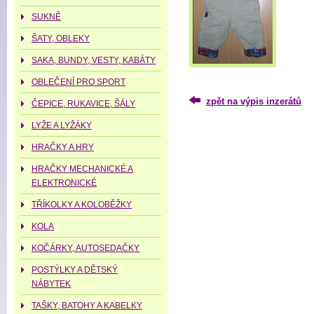
SUKNĚ
ŠATY, OBLEKY
SAKA, BUNDY, VESTY, KABÁTY
OBLEČENÍ PRO SPORT
zpět na výpis inzerátů
ČEPICE, RUKAVICE, ŠÁLY
LYŽE A LYŽÁKY
HRAČKY A HRY
HRAČKY MECHANICKÉ A
ELEKTRONICKÉ
TŘÍKOLKY A KOLOBĚŽKY
KOLA
KOČÁRKY, AUTOSEDAČKY
POSTÝLKY A DĚTSKÝ
NÁBYTEK
TAŠKY, BATOHY A KABELKY