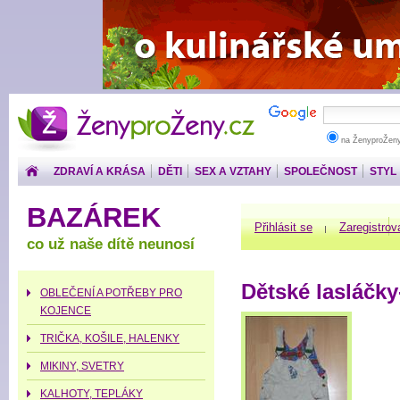
ŽenyproŽeny.cz
na ŽenyproŽen
ZDRAVÍ A KRÁSA
DĚTI
SEX A VZTAHY
SPOLEČNOST
STYL
PENÍZE
BAZÁREK
Přihlásit se
Zaregistrov
co už naše dítě neunosí
Dětské lasláčky
OBLEČENÍ A POTŘEBY PRO
KOJENCE
TRIČKA, KOŠILE, HALENKY
MIKINY, SVETRY
KALHOTY, TEPLÁKY