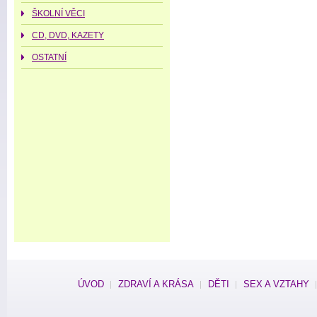
ŠKOLNÍ VĚCI
CD, DVD, KAZETY
OSTATNÍ
ÚVOD
ZDRAVÍ A KRÁSA
DĚTI
SEX A VZTAHY