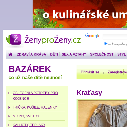
ŽenyproŽeny.cz
na ŽenyproŽen
ZDRAVÍ A KRÁSA
DĚTI
SEX A VZTAHY
SPOLEČNOST
STYL
PENÍZE
BAZÁREK
Přihlásit se
Zaregistrov
co už naše dítě neunosí
Kraťasy
OBLEČENÍ A POTŘEBY PRO
KOJENCE
TRIČKA, KOŠILE, HALENKY
MIKINY, SVETRY
KALHOTY, TEPLÁKY