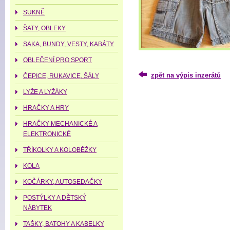
SUKNĚ
ŠATY, OBLEKY
SAKA, BUNDY, VESTY, KABÁTY
OBLEČENÍ PRO SPORT
zpět na výpis inzerátů
ČEPICE, RUKAVICE, ŠÁLY
LYŽE A LYŽÁKY
HRAČKY A HRY
HRAČKY MECHANICKÉ A
ELEKTRONICKÉ
TŘÍKOLKY A KOLOBĚŽKY
KOLA
KOČÁRKY, AUTOSEDAČKY
POSTÝLKY A DĚTSKÝ
NÁBYTEK
TAŠKY, BATOHY A KABELKY