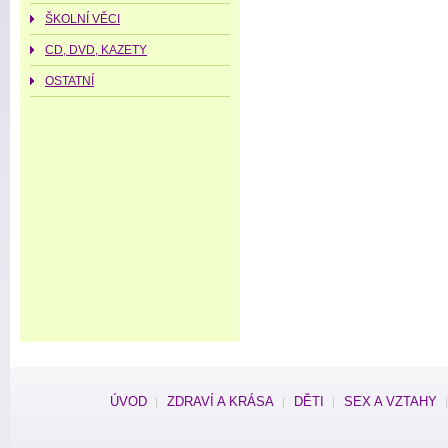
ŠKOLNÍ VĚCI
CD, DVD, KAZETY
OSTATNÍ
ÚVOD
ZDRAVÍ A KRÁSA
DĚTI
SEX A VZTAHY