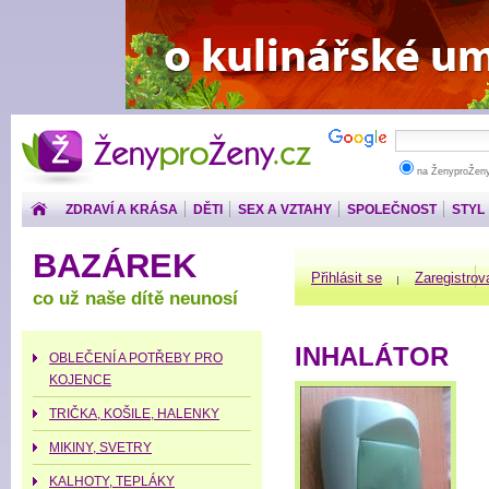
ŽenyproŽeny.cz
na ŽenyproŽen
ZDRAVÍ A KRÁSA
DĚTI
SEX A VZTAHY
SPOLEČNOST
STYL
PENÍZE
BAZÁREK
Přihlásit se
Zaregistrov
co už naše dítě neunosí
INHALÁTOR
OBLEČENÍ A POTŘEBY PRO
KOJENCE
TRIČKA, KOŠILE, HALENKY
MIKINY, SVETRY
KALHOTY, TEPLÁKY