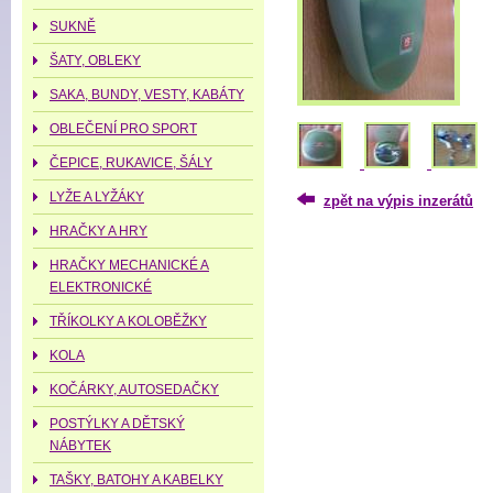
SUKNĚ
ŠATY, OBLEKY
SAKA, BUNDY, VESTY, KABÁTY
OBLEČENÍ PRO SPORT
ČEPICE, RUKAVICE, ŠÁLY
LYŽE A LYŽÁKY
zpět na výpis inzerátů
HRAČKY A HRY
HRAČKY MECHANICKÉ A
ELEKTRONICKÉ
TŘÍKOLKY A KOLOBĚŽKY
KOLA
KOČÁRKY, AUTOSEDAČKY
POSTÝLKY A DĚTSKÝ
NÁBYTEK
TAŠKY, BATOHY A KABELKY