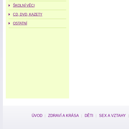
ŠKOLNÍ VĚCI
CD, DVD, KAZETY
OSTATNÍ
ÚVOD
ZDRAVÍ A KRÁSA
DĚTI
SEX A VZTAHY