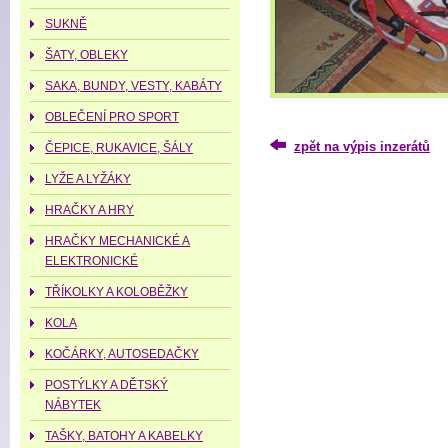
SUKNĚ
ŠATY, OBLEKY
SAKA, BUNDY, VESTY, KABÁTY
OBLEČENÍ PRO SPORT
zpět na výpis inzerátů
ČEPICE, RUKAVICE, ŠÁLY
LYŽE A LYŽÁKY
HRAČKY A HRY
HRAČKY MECHANICKÉ A
ELEKTRONICKÉ
TŘÍKOLKY A KOLOBĚŽKY
KOLA
KOČÁRKY, AUTOSEDAČKY
POSTÝLKY A DĚTSKÝ
NÁBYTEK
TAŠKY, BATOHY A KABELKY