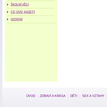
ŠKOLNÍ VĚCI
CD, DVD, KAZETY
OSTATNÍ
ÚVOD
ZDRAVÍ A KRÁSA
DĚTI
SEX A VZTAHY