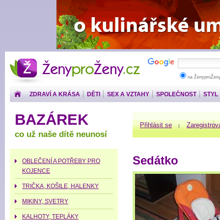
ŽenyproŽeny.cz
na ŽenyproŽen
ZDRAVÍ A KRÁSA
DĚTI
SEX A VZTAHY
SPOLEČNOST
STYL
PENÍZE
BAZÁREK
Přihlásit se
Zaregistrov
co už naše dítě neunosí
Sedátko
OBLEČENÍ A POTŘEBY PRO
KOJENCE
TRIČKA, KOŠILE, HALENKY
MIKINY, SVETRY
KALHOTY, TEPLÁKY