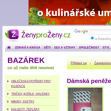
ŽenyproŽeny.cz
na ŽenyproŽen
ZDRAVÍ A KRÁSA
DĚTI
SEX A VZTAHY
SPOLEČNOST
STYL
PENÍZE
BAZÁREK
Přihlásit se
Zaregistrov
co už naše dítě neunosí
Dámská peněže
OBLEČENÍ A POTŘEBY PRO
KOJENCE
TRIČKA, KOŠILE, HALENKY
MIKINY, SVETRY
KALHOTY, TEPLÁKY