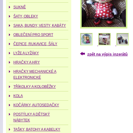
SUKNĚ
ŠATY, OBLEKY
SAKA, BUNDY, VESTY, KABÁTY
OBLEČENÍ PRO SPORT
ČEPICE, RUKAVICE, ŠÁLY
LYŽE A LYŽÁKY
zpět na výpis inzerátů
HRAČKY A HRY
HRAČKY MECHANICKÉ A
ELEKTRONICKÉ
TŘÍKOLKY A KOLOBĚŽKY
KOLA
KOČÁRKY, AUTOSEDAČKY
POSTÝLKY A DĚTSKÝ
NÁBYTEK
TAŠKY, BATOHY A KABELKY