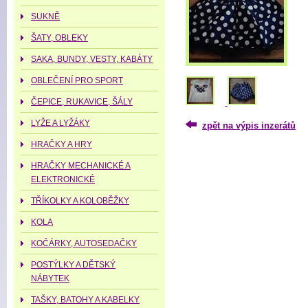
SUKNĚ
ŠATY, OBLEKY
SAKA, BUNDY, VESTY, KABÁTY
OBLEČENÍ PRO SPORT
ČEPICE, RUKAVICE, ŠÁLY
LYŽE A LYŽÁKY
zpět na výpis inzerátů
HRAČKY A HRY
HRAČKY MECHANICKÉ A
ELEKTRONICKÉ
TŘÍKOLKY A KOLOBĚŽKY
KOLA
KOČÁRKY, AUTOSEDAČKY
POSTÝLKY A DĚTSKÝ
NÁBYTEK
TAŠKY, BATOHY A KABELKY