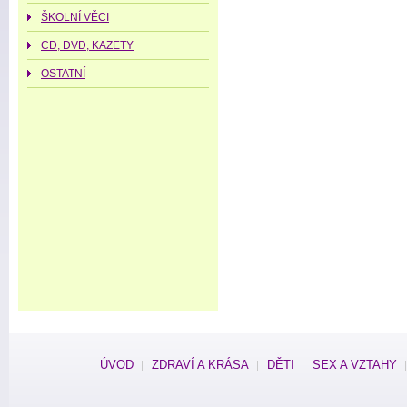
ŠKOLNÍ VĚCI
CD, DVD, KAZETY
OSTATNÍ
ÚVOD
ZDRAVÍ A KRÁSA
DĚTI
SEX A VZTAHY