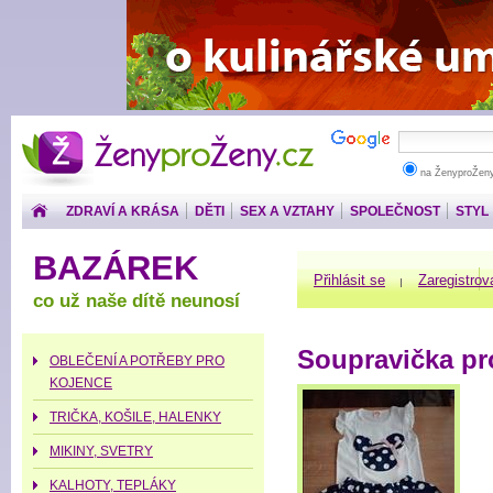
ŽenyproŽeny.cz
na ŽenyproŽen
ZDRAVÍ A KRÁSA
DĚTI
SEX A VZTAHY
SPOLEČNOST
STYL
PENÍZE
BAZÁREK
Přihlásit se
Zaregistrov
co už naše dítě neunosí
Soupravička pr
OBLEČENÍ A POTŘEBY PRO
KOJENCE
TRIČKA, KOŠILE, HALENKY
MIKINY, SVETRY
KALHOTY, TEPLÁKY