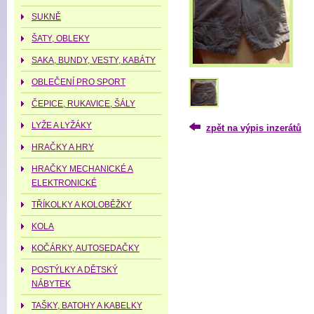
SUKNĚ
ŠATY, OBLEKY
SAKA, BUNDY, VESTY, KABÁTY
OBLEČENÍ PRO SPORT
ČEPICE, RUKAVICE, ŠÁLY
LYŽE A LYŽÁKY
zpět na výpis inzerátů
HRAČKY A HRY
HRAČKY MECHANICKÉ A
ELEKTRONICKÉ
TŘÍKOLKY A KOLOBĚŽKY
KOLA
KOČÁRKY, AUTOSEDAČKY
POSTÝLKY A DĚTSKÝ
NÁBYTEK
TAŠKY, BATOHY A KABELKY