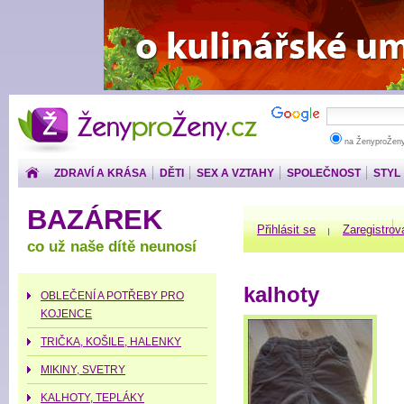
ŽenyproŽeny.cz
na ŽenyproŽen
ZDRAVÍ A KRÁSA
DĚTI
SEX A VZTAHY
SPOLEČNOST
STYL
PENÍZE
BAZÁREK
Přihlásit se
Zaregistrov
co už naše dítě neunosí
kalhoty
OBLEČENÍ A POTŘEBY PRO
KOJENCE
TRIČKA, KOŠILE, HALENKY
MIKINY, SVETRY
KALHOTY, TEPLÁKY