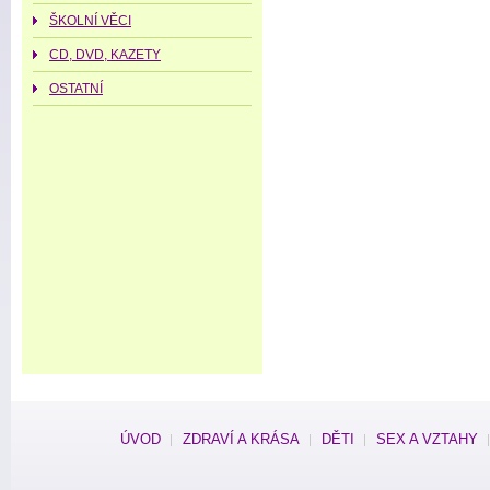
ŠKOLNÍ VĚCI
CD, DVD, KAZETY
OSTATNÍ
ÚVOD
ZDRAVÍ A KRÁSA
DĚTI
SEX A VZTAHY