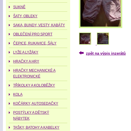
SUKNĚ
ŠATY, OBLEKY
SAKA, BUNDY, VESTY, KABÁTY
OBLEČENÍ PRO SPORT
ČEPICE, RUKAVICE, ŠÁLY
LYŽE A LYŽÁKY
zpět na výpis inzerátů
HRAČKY A HRY
HRAČKY MECHANICKÉ A
ELEKTRONICKÉ
TŘÍKOLKY A KOLOBĚŽKY
KOLA
KOČÁRKY, AUTOSEDAČKY
POSTÝLKY A DĚTSKÝ
NÁBYTEK
TAŠKY, BATOHY A KABELKY