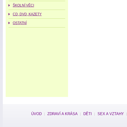
ŠKOLNÍ VĚCI
CD, DVD, KAZETY
OSTATNÍ
ÚVOD
ZDRAVÍ A KRÁSA
DĚTI
SEX A VZTAHY