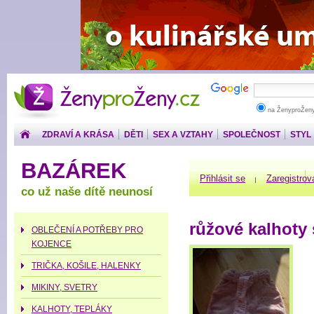
ŽenyproŽeny.cz
na ŽenyproŽen
ZDRAVÍ A KRÁSA
DĚTI
SEX A VZTAHY
SPOLEČNOST
STYL
PENÍZE
BAZÁREK
Přihlásit se
Zaregistrov
co už naše dítě neunosí
růžové kalhoty
OBLEČENÍ A POTŘEBY PRO
KOJENCE
TRIČKA, KOŠILE, HALENKY
MIKINY, SVETRY
KALHOTY, TEPLÁKY