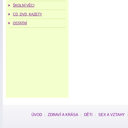
ŠKOLNÍ VĚCI
CD, DVD, KAZETY
OSTATNÍ
ÚVOD
ZDRAVÍ A KRÁSA
DĚTI
SEX A VZTAHY