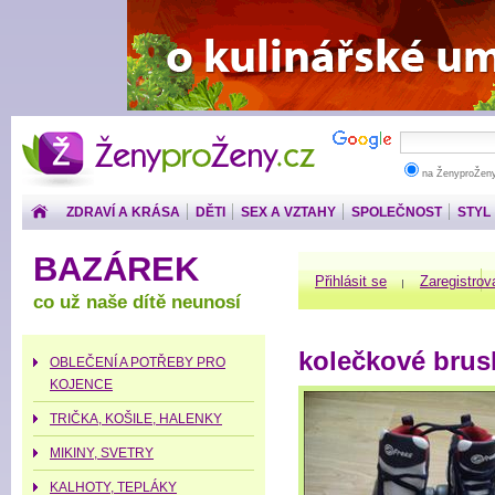
ŽenyproŽeny.cz
na ŽenyproŽen
ZDRAVÍ A KRÁSA
DĚTI
SEX A VZTAHY
SPOLEČNOST
STYL
PENÍZE
BAZÁREK
Přihlásit se
Zaregistrov
co už naše dítě neunosí
kolečkové brus
OBLEČENÍ A POTŘEBY PRO
KOJENCE
TRIČKA, KOŠILE, HALENKY
MIKINY, SVETRY
KALHOTY, TEPLÁKY