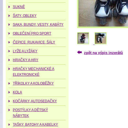
SUKNĚ
ŠATY, OBLEKY
SAKA, BUNDY, VESTY, KABÁTY
OBLEČENÍ PRO SPORT
ČEPICE, RUKAVICE, ŠÁLY
LYŽE A LYŽÁKY
zpět na výpis inzerátů
HRAČKY A HRY
HRAČKY MECHANICKÉ A
ELEKTRONICKÉ
TŘÍKOLKY A KOLOBĚŽKY
KOLA
KOČÁRKY, AUTOSEDAČKY
POSTÝLKY A DĚTSKÝ
NÁBYTEK
TAŠKY, BATOHY A KABELKY