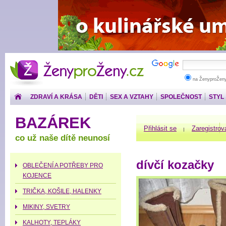
ŽenyproŽeny.cz
na ŽenyproŽen
ZDRAVÍ A KRÁSA
DĚTI
SEX A VZTAHY
SPOLEČNOST
STYL
PENÍZE
BAZÁREK
Přihlásit se
Zaregistrov
co už naše dítě neunosí
dívčí kozačky
OBLEČENÍ A POTŘEBY PRO
KOJENCE
TRIČKA, KOŠILE, HALENKY
MIKINY, SVETRY
KALHOTY, TEPLÁKY