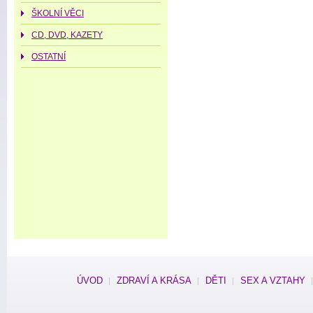
ŠKOLNÍ VĚCI
CD, DVD, KAZETY
OSTATNÍ
ÚVOD
ZDRAVÍ A KRÁSA
DĚTI
SEX A VZTAHY