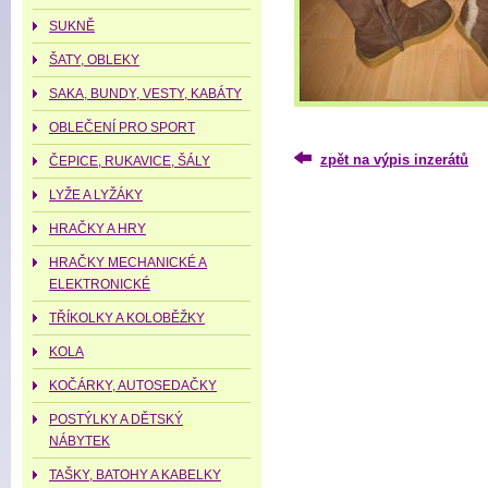
SUKNĚ
ŠATY, OBLEKY
SAKA, BUNDY, VESTY, KABÁTY
OBLEČENÍ PRO SPORT
zpět na výpis inzerátů
ČEPICE, RUKAVICE, ŠÁLY
LYŽE A LYŽÁKY
HRAČKY A HRY
HRAČKY MECHANICKÉ A
ELEKTRONICKÉ
TŘÍKOLKY A KOLOBĚŽKY
KOLA
KOČÁRKY, AUTOSEDAČKY
POSTÝLKY A DĚTSKÝ
NÁBYTEK
TAŠKY, BATOHY A KABELKY