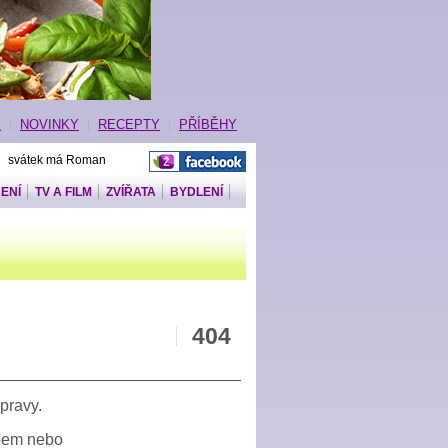
E
NOVINKY
RECEPTY
PŘÍBĚHY
| svátek má Roman
ENÍ
TV A FILM
ZVÍŘATA
BYDLENÍ
404
pravy.
upem nebo