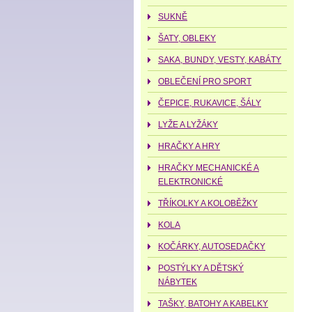
SUKNĚ
ŠATY, OBLEKY
SAKA, BUNDY, VESTY, KABÁTY
OBLEČENÍ PRO SPORT
ČEPICE, RUKAVICE, ŠÁLY
LYŽE A LYŽÁKY
HRAČKY A HRY
HRAČKY MECHANICKÉ A
ELEKTRONICKÉ
TŘÍKOLKY A KOLOBĚŽKY
KOLA
KOČÁRKY, AUTOSEDAČKY
POSTÝLKY A DĚTSKÝ
NÁBYTEK
TAŠKY, BATOHY A KABELKY