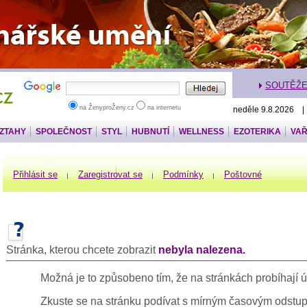
SOUTĚŽ
na ŽenyproŽeny.cz
na internetu
neděle 9.8.2026 
VZTAHY
SPOLEČNOST
STYL
HUBNUTÍ
WELLNESS
EZOTERIKA
VAŘ
Přihlásit se
Zaregistrovat se
Podmínky
Poštovné
Stránka, kterou chcete zobrazit
nebyla nalezena.
Možná je to způsobeno tím, že na stránkách probíhají ú
Zkuste se na stránku podívat s mírným časovým odst