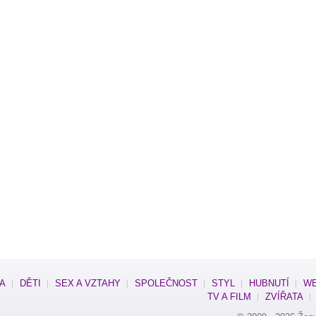
SA
DĚTI
SEX A VZTAHY
SPOLEČNOST
STYL
HUBNUTÍ
WE
TV A FILM
ZVÍŘATA