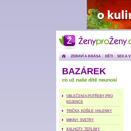
ŽenyproŽeny.cz
ZDRAVÍ A KRÁSA
DĚTI
SEX A 
PENÍZE
BAZÁREK
co už naše dítě neunosí
OBLEČENÍ A POTŘEBY PRO
KOJENCE
TRIČKA, KOŠILE, HALENKY
MIKINY, SVETRY
KALHOTY, TEPLÁKY