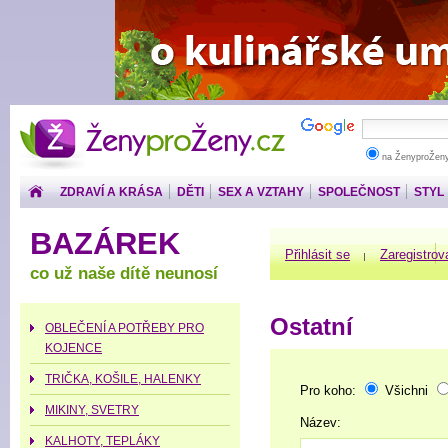
ŽenyproŽeny.cz
na ŽenyproŽen
ZDRAVÍ A KRÁSA
DĚTI
SEX A VZTAHY
SPOLEČNOST
STYL
PENÍZE
BAZÁREK
Přihlásit se
Zaregistrov
co už naše dítě neunosí
Ostatní
OBLEČENÍ A POTŘEBY PRO
KOJENCE
TRIČKA, KOŠILE, HALENKY
Pro koho:
Všichni
MIKINY, SVETRY
Název:
KALHOTY, TEPLÁKY