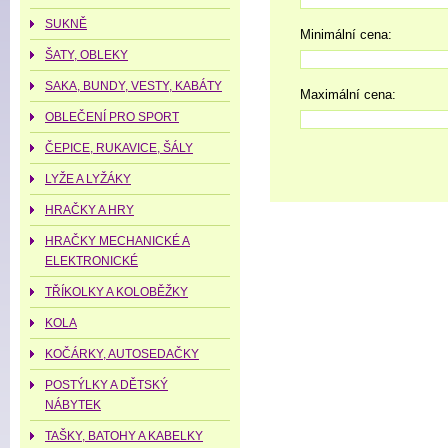
SUKNĚ
Minimální cena:
ŠATY, OBLEKY
SAKA, BUNDY, VESTY, KABÁTY
Maximální cena:
OBLEČENÍ PRO SPORT
ČEPICE, RUKAVICE, ŠÁLY
LYŽE A LYŽÁKY
HRAČKY A HRY
HRAČKY MECHANICKÉ A
ELEKTRONICKÉ
TŘÍKOLKY A KOLOBĚŽKY
KOLA
KOČÁRKY, AUTOSEDAČKY
POSTÝLKY A DĚTSKÝ
NÁBYTEK
TAŠKY, BATOHY A KABELKY