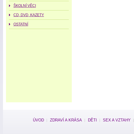
ŠKOLNÍ VĚCI
CD, DVD, KAZETY
OSTATNÍ
ÚVOD
ZDRAVÍ A KRÁSA
DĚTI
SEX A VZTAHY