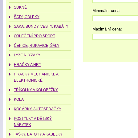
SUKNĚ
Minimální cena:
ŠATY, OBLEKY
SAKA, BUNDY, VESTY, KABÁTY
Maximální cena:
OBLEČENÍ PRO SPORT
ČEPICE, RUKAVICE, ŠÁLY
LYŽE A LYŽÁKY
HRAČKY A HRY
HRAČKY MECHANICKÉ A
ELEKTRONICKÉ
TŘÍKOLKY A KOLOBĚŽKY
KOLA
KOČÁRKY, AUTOSEDAČKY
POSTÝLKY A DĚTSKÝ
NÁBYTEK
TAŠKY, BATOHY A KABELKY