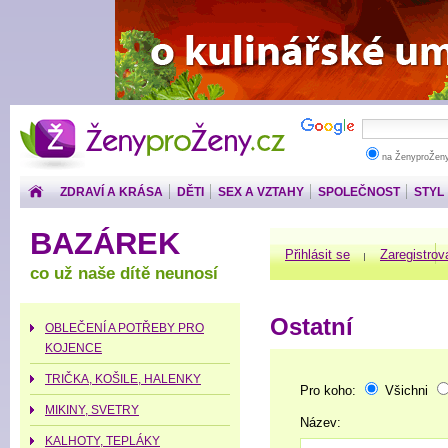
ŽenyproŽeny.cz
na ŽenyproŽen
ZDRAVÍ A KRÁSA
DĚTI
SEX A VZTAHY
SPOLEČNOST
STYL
PENÍZE
BAZÁREK
Přihlásit se
Zaregistrov
co už naše dítě neunosí
Ostatní
OBLEČENÍ A POTŘEBY PRO
KOJENCE
TRIČKA, KOŠILE, HALENKY
Pro koho:
Všichni
MIKINY, SVETRY
Název:
KALHOTY, TEPLÁKY