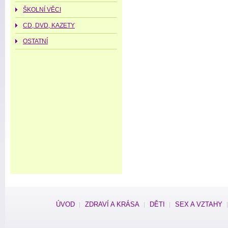
ŠKOLNÍ VĚCI
CD, DVD, KAZETY
OSTATNÍ
ÚVOD
ZDRAVÍ A KRÁSA
DĚTI
SEX A VZTAHY