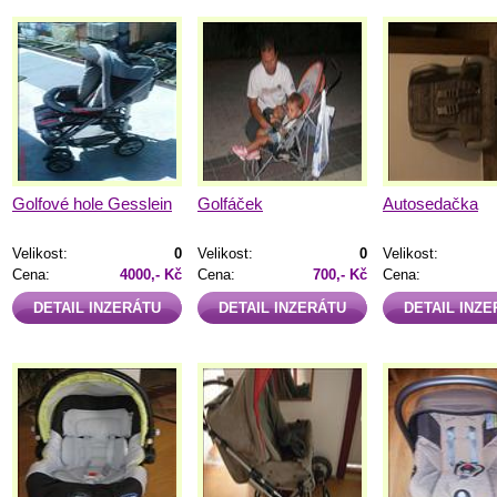
Golfové hole Gesslein
Golfáček
Autosedačka
Velikost:
0
Velikost:
0
Velikost:
Cena:
4000,- Kč
Cena:
700,- Kč
Cena:
DETAIL INZERÁTU
DETAIL INZERÁTU
DETAIL INZ