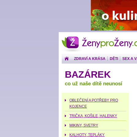
ŽenyproŽeny.cz
ZDRAVÍ A KRÁSA
DĚTI
SEX A 
PENÍZE
BAZÁREK
co už naše dítě neunosí
OBLEČENÍ A POTŘEBY PRO
KOJENCE
TRIČKA, KOŠILE, HALENKY
MIKINY, SVETRY
KALHOTY, TEPLÁKY