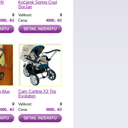
ON
Kočárek Spring Cool
DorJan
0
Velikost:
0
2000,- Kč
Cena:
4000,- Kč
ERÁTU
DETAIL INZERÁTU
n Alux
Cam Cortina X3 Tris
Evolution
0
Velikost:
0
6000,- Kč
Cena:
5000,- Kč
ERÁTU
DETAIL INZERÁTU