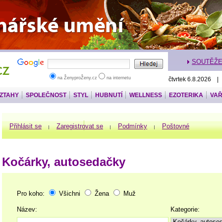
SOUTĚŽ
na ŽenyproŽeny.cz
na internetu
čtvrtek 6.8.2026 |
VZTAHY
SPOLEČNOST
STYL
HUBNUTÍ
WELLNESS
EZOTERIKA
VAŘ
Přihlásit se
Zaregistrovat se
Podmínky
Poštovné
Kočárky, autosedačky
Pro koho:
Všichni
Žena
Muž
Název:
Kategorie: