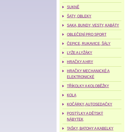
SUKNĚ
ŠATY, OBLEKY
SAKA, BUNDY, VESTY, KABÁTY
OBLEČENÍ PRO SPORT
ČEPICE, RUKAVICE, ŠÁLY
LYŽE A LYŽÁKY
HRAČKY A HRY
HRAČKY MECHANICKÉ A
ELEKTRONICKÉ
TŘÍKOLKY A KOLOBĚŽKY
KOLA
KOČÁRKY, AUTOSEDAČKY
POSTÝLKY A DĚTSKÝ
NÁBYTEK
TAŠKY, BATOHY A KABELKY