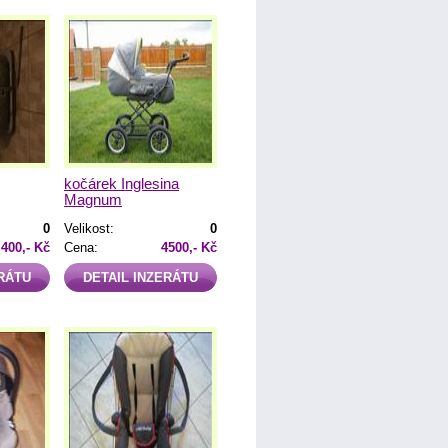
kočárek Inglesina
Magnum
0
Velikost:
0
400,- Kč
Cena:
4500,- Kč
ERÁTU
DETAIL INZERÁTU