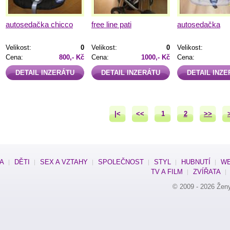
autosedačka chicco
free line pati
autosedačka
Velikost:
0
Velikost:
0
Velikost:
Cena:
800,- Kč
Cena:
1000,- Kč
Cena:
DETAIL INZERÁTU
DETAIL INZERÁTU
DETAIL INZ
|<
<<
1
2
>>
SA
DĚTI
SEX A VZTAHY
SPOLEČNOST
STYL
HUBNUTÍ
WE
TV A FILM
ZVÍŘATA
© 2009 - 2026
Žen