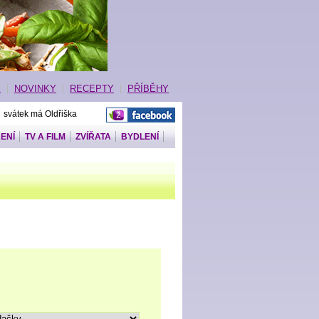
E
NOVINKY
RECEPTY
PŘÍBĚHY
 svátek má Oldřiška
ENÍ
TV A FILM
ZVÍŘATA
BYDLENÍ