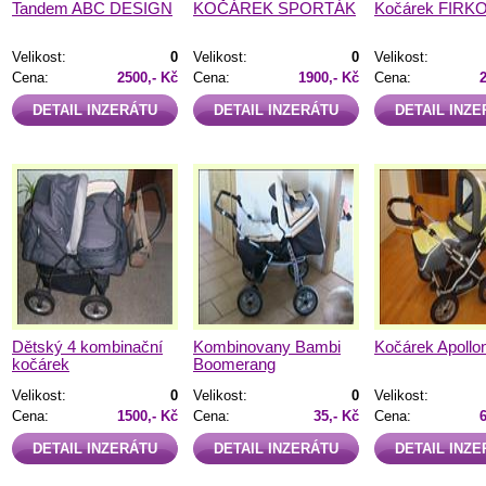
Tandem ABC DESIGN
KOČÁREK SPORTÁK
Kočárek FIRK
Velikost:
0
Velikost:
0
Velikost:
Cena:
2500,- Kč
Cena:
1900,- Kč
Cena:
DETAIL INZERÁTU
DETAIL INZERÁTU
DETAIL INZ
Dětský 4 kombinační
Kombinovany Bambi
Kočárek Apollo
kočárek
Boomerang
Velikost:
0
Velikost:
0
Velikost:
Cena:
1500,- Kč
Cena:
35,- Kč
Cena:
DETAIL INZERÁTU
DETAIL INZERÁTU
DETAIL INZ