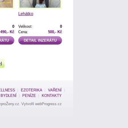
Lehátko
0
Velikost:
0
490,- Kč
Cena:
500,- Kč
ERÁTU
DETAIL INZERÁTU
>|
LLNESS
EZOTERIKA
VAŘENÍ
BYDLENÍ
PENÍZE
KONTAKTY
yproŽeny.cz
. Vytvořil
webProgress.cz