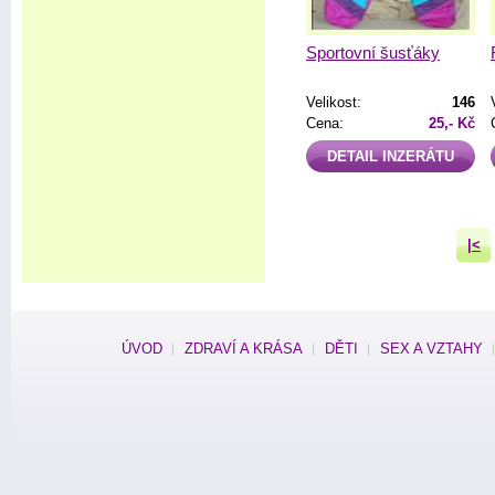
Sportovní šusťáky
Velikost:
146
Cena:
25,- Kč
DETAIL INZERÁTU
|<
ÚVOD
ZDRAVÍ A KRÁSA
DĚTI
SEX A VZTAHY