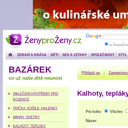
ŽenyproŽeny.cz
na ŽenyproŽen
ZDRAVÍ A KRÁSA
DĚTI
SEX A VZTAHY
SPOLEČNOST
STYL
PENÍZE
BAZÁREK
Přihlásit se
Zaregistrov
co už naše dítě neunosí
Kalhoty, teplák
OBLEČENÍ A POTŘEBY PRO
KOJENCE
TRIČKA, KOŠILE, HALENKY
Pro koho:
Všichni
MIKINY, SVETRY
Název:
KALHOTY, TEPLÁKY