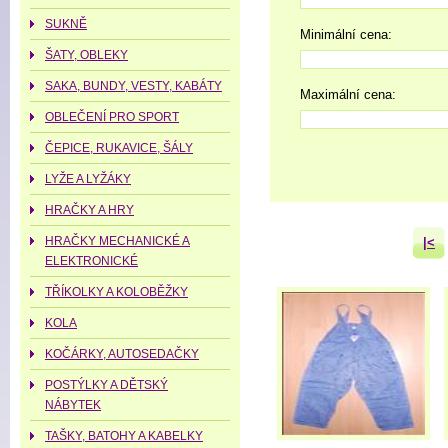
SUKNĚ
Minimální cena:
ŠATY, OBLEKY
SAKA, BUNDY, VESTY, KABÁTY
Maximální cena:
OBLEČENÍ PRO SPORT
ČEPICE, RUKAVICE, ŠÁLY
LYŽE A LYŽÁKY
HRAČKY A HRY
HRAČKY MECHANICKÉ A
|<
ELEKTRONICKÉ
TŘÍKOLKY A KOLOBĚŽKY
KOLA
KOČÁRKY, AUTOSEDAČKY
POSTÝLKY A DĚTSKÝ
NÁBYTEK
TAŠKY, BATOHY A KABELKY