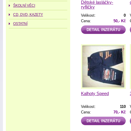
Dětské lasláčky-
ŠKOLNÍ VĚCI
ryfličky
CD, DVD, KAZETY
Velikost:
0
Cena:
50,- Kč
OSTATNÍ
DETAIL INZERÁTU
Kalhoty Speed
Velikost:
110
Cena:
70,- Kč
DETAIL INZERÁTU